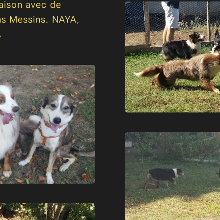
aison avec de
s Messins. NAYA,
A